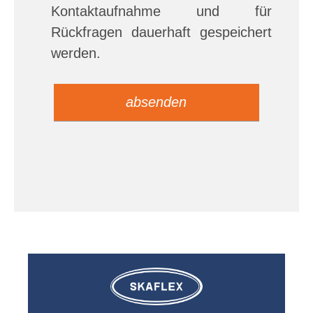
Kontaktaufnahme und für
Rückfragen dauerhaft gespeichert
werden.
Bitte
Bitte
lasse
lasse
dieses
dieses
Feld
Feld
Leaflet
|
©
leer.
leer.
OpenStreetMap
contributors ©
CARTO