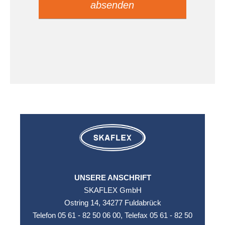
lasse
lasse
dieses
dieses
Feld
Feld
Leaflet
|
©
leer.
leer.
OpenStreetMap
contributors ©
CARTO
UNSERE ANSCHRIFT
SKAFLEX GmbH
Ostring 14, 34277 Fuldabrück
Telefon 05 61 - 82 50 06 00, Telefax 05 61 - 82 50