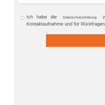
Ich habe die
zu
Datenschutzerklärung
Kontaktaufnahme und für Rückfragen 
Bitte
Bitte
lasse
lasse
dieses
dieses
Feld
Feld
leer.
leer.