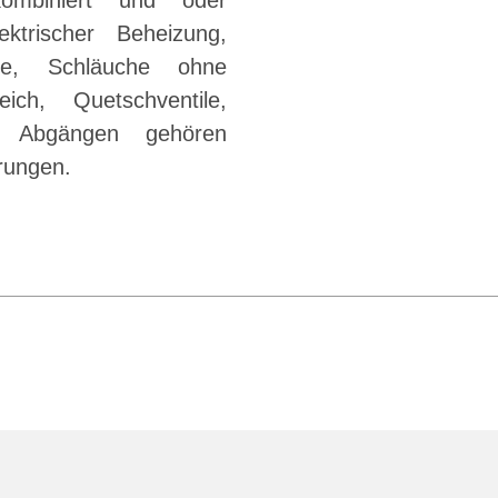
ombiniert und oder
ektrischer Beheizung,
he, Schläuche ohne
ich, Quetschventile,
en Abgängen gehören
rungen.