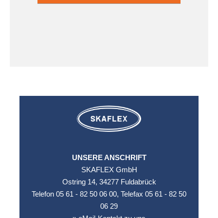
dieses
dieses
Feld
Feld
Leaflet
|
©
leer.
leer.
OpenStreetMap
contributors ©
CARTO
UNSERE ANSCHRIFT
SKAFLEX GmbH
Ostring 14, 34277 Fuldabrück
Telefon 05 61 - 82 50 06 00, Telefax 05 61 - 82 50
06 29