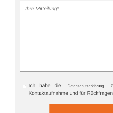
Ich habe die
zu
Datenschutzerklärung
Kontaktaufnahme und für Rückfragen 
Bitte
Bitte
lasse
lasse