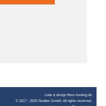
Leaflet
|
©
OpenStreetMap
contributors ©
CARTO
code & design flexx-hosting.de
© 2017 - 2026 Skaflex GmbH. All rights reserved.