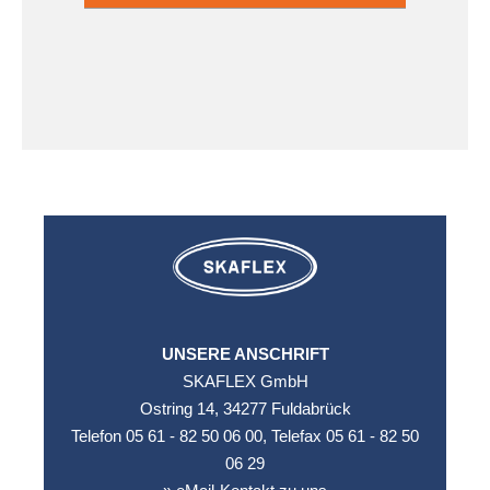
dieses
dieses
Feld
Feld
Leaflet
|
©
leer.
leer.
OpenStreetMap
contributors ©
CARTO
UNSERE ANSCHRIFT
SKAFLEX GmbH
Ostring 14, 34277 Fuldabrück
Telefon 05 61 - 82 50 06 00, Telefax 05 61 - 82 50
06 29